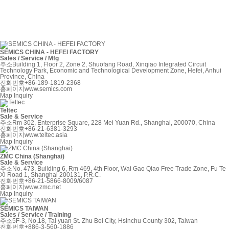
SEMICS CHINA - HEFEI FACTORY
Sales / Service / Mfg
주소
Building 1, Floor 2, Zone 2, Shuofang Road, Xinqiao Integrated Circuit
Technology Park, Economic and Technological Development Zone, Hefei, Anhui
Province, China
전화번호
+86-189-1819-2368
홈페이지
www.semics.com
Map
Inquiry
Teltec
Sale & Service
주소
Rm 302, Enterprise Square, 228 Mei Yuan Rd., Shanghai, 200070, China
전화번호
+86-21-6381-3293
홈페이지
www.teltec.asia
Map
Inquiry
ZMC China (Shanghai)
Sale & Service
주소
No. 473, Building 6, Rm 469, 4th Floor, Wai Gao Qiao Free Trade Zone, Fu Te
Xi Road 1, Shanghai 200131, P.R.C.
전화번호
+86-21-5866-8009/6087
홈페이지
www.zmc.net
Map
Inquiry
SEMICS TAIWAN
Sales / Service / Training
주소
5F-3, No.18, Tai yuan St. Zhu Bei City, Hsinchu County 302, Taiwan
전화번호
+886-3-560-1886