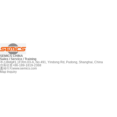
SEMICS CHINA
Sales / Service / Training
주소
Bldg#1,1F,Rm.03-A, No 491, Yindong Rd, Pudong, Shanghai, China
전화번호
+86-189-1819-2368
홈페이지
www.semics.com
Map
Inquiry