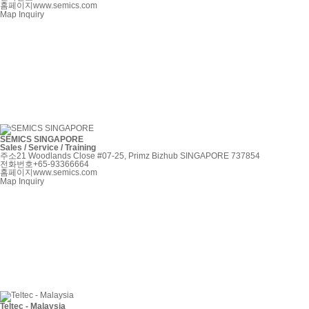
홈페이지
www.semics.com
Map
Inquiry
SEMICS SINGAPORE
Sales / Service / Training
주소
21 Woodlands Close #07-25, Primz Bizhub SINGAPORE 737854
전화번호
+65-93366664
홈페이지
www.semics.com
Map
Inquiry
Teltec - Malaysia