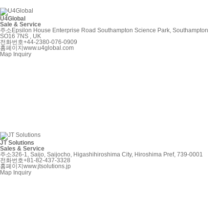
U4Global
Sale & Service
주소
Epsilon House Enterprise Road Southampton Science Park, Southampton
SO16 7NS , UK
전화번호
+44-2380-076-0909
홈페이지
www.u4global.com
Map
Inquiry
JT Solutions
Sales & Service
주소
326-1, Saijo, Saijocho, Higashihiroshima City, Hiroshima Pref, 739-0001
전화번호
+81-82-437-3328
홈페이지
www.jtsolutions.jp
Map
Inquiry