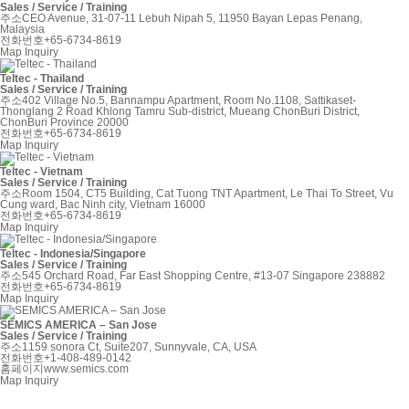
Sales / Service / Training
주소
CEO Avenue, 31-07-11 Lebuh Nipah 5, 11950 Bayan Lepas Penang,
Malaysia
전화번호
+65-6734-8619
Map
Inquiry
Teltec - Thailand
Sales / Service / Training
주소
402 Village No.5, Bannampu Apartment, Room No.1108, Sattikaset-
Thonglang 2 Road Khlong Tamru Sub-district, Mueang ChonBuri District,
ChonBuri Province 20000
전화번호
+65-6734-8619
Map
Inquiry
Teltec - Vietnam
Sales / Service / Training
주소
Room 1504, CT5 Building, Cat Tuong TNT Apartment, Le Thai To Street, Vu
Cung ward, Bac Ninh city, Vietnam 16000
전화번호
+65-6734-8619
Map
Inquiry
Teltec - Indonesia/Singapore
Sales / Service / Training
주소
545 Orchard Road, Far East Shopping Centre, #13-07 Singapore 238882
전화번호
+65-6734-8619
Map
Inquiry
SEMICS AMERICA – San Jose
Sales / Service / Training
주소
1159 sonora Ct, Suite207, Sunnyvale, CA, USA
전화번호
+1-408-489-0142
홈페이지
www.semics.com
Map
Inquiry