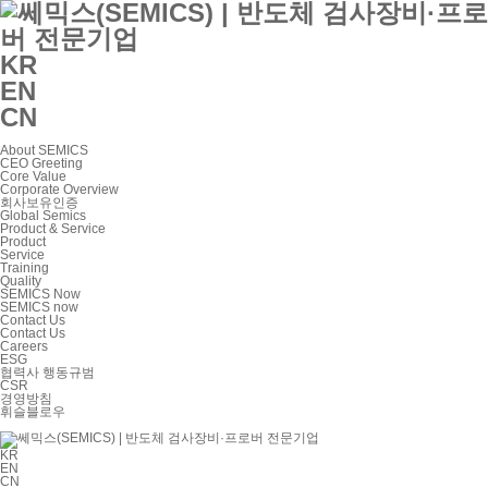
KR
EN
CN
About SEMICS
CEO Greeting
Core Value
Corporate Overview
회사보유인증
Global Semics
Product & Service
Product
Service
Training
Quality
SEMICS Now
SEMICS now
Contact Us
Contact Us
Careers
ESG
협력사 행동규범
CSR
경영방침
휘슬블로우
KR
EN
CN