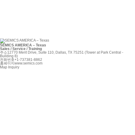
SEMICS AMERICA – Texas
Sales / Service / Training
주소
12770 Merit Drive, Suite 110, Dallas, TX 75251 (Tower at Park Central -
Building 8)
전화번호
+1-737381-8862
홈페이지
www.semics.com
Map
Inquiry