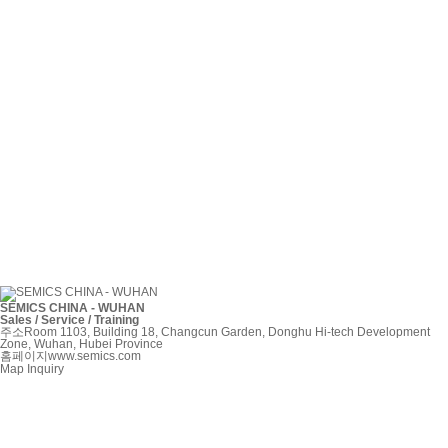
SEMICS CHINA - WUHAN
Sales / Service / Training
주소
Room 1103, Building 18, Changcun Garden, Donghu Hi-tech Development
Zone, Wuhan, Hubei Province
홈페이지
www.semics.com
Map
Inquiry