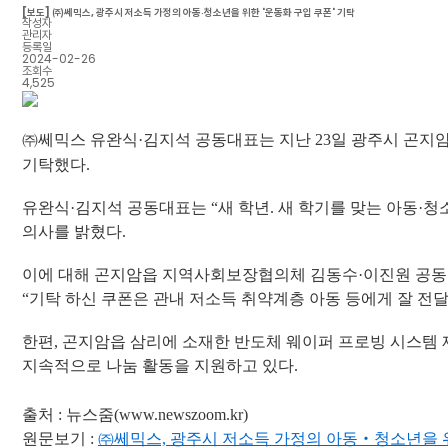
[보도] ㈜쎄믹스, 광주시 저소득 가정의 아동‧청소년을 위한 '운동화 구입 쿠폰' 기탁
작성자
관리자
등록일
2024-02-26
조회수
4,525
㈜쎄믹스 유완식·김지석 공동대표는 지난 23일 광주시 곤지암
기탁했다.
유완식·김지석 공동대표는 “새 학년. 새 학기를 맞는 아동·
의사를 밝혔다.
이에 대해 곤지암읍 지역사회보장협의체 김동수·이진원 공동위
“기탁 하신 쿠폰은 관내 저소득 취약계층 아동 등에게 잘 전
한편, 곤지암읍 삼리에 소재한 반도체 웨이퍼 프로빙 시스템
지속적으로 나눔 활동을 지원하고 있다.
출처 : 뉴스줌(
www.newszoom.kr)
원문보기 :
㈜쎄믹스, 광주시 저소득 가정의 아동‧청소년을 위한 '운